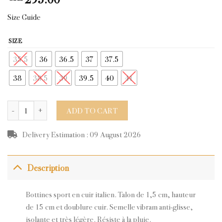
Size Guide
SIZE
35.5
36
36.5
37
37.5
38
38.5
39
39.5
40
41
CHIPI BLACK LEATHER quantity
ADD TO CART
Delivery Estimation : 09 August 2026
Description
Bottines sport en cuir italien. Talon de 1,5 cm, hauteur
de 15 cm et doublure cuir. Semelle vibram anti-glisse,
isolante et très légère. Résiste à la pluie.