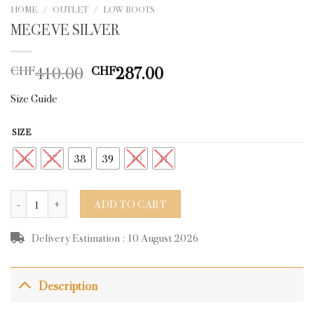
HOME
/
OUTLET
/
LOW BOOTS
MEGEVE SILVER
Original
Current
410.00
287.00
CHF
CHF
price
price
Size Guide
was:
is:
CHF410.00.
CHF287.00.
SIZE
36
37
38
39
40
41
MEGEVE SILVER quantity
ADD TO CART
Delivery Estimation : 10 August 2026
Description